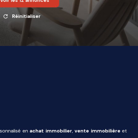
Voir les
12
annonces
Réinitialiser
rsonnalisé en
achat immobilier
,
vente immobilière
et