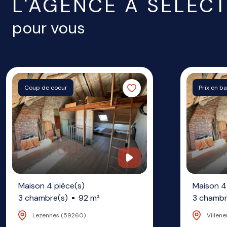
L'AGENCE A SÉLEC
pour vous
Coup de coeur
Prix en b
Maison 4 pièce(s)
Maison 4
3 chambre(s)
92 m²
3 chambr
Lezennes (59260)
Villen