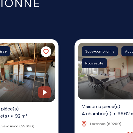
TIONNÉ
aisse
Sous-compromis
Acc
Nouveauté
Maison 5 pièce(s)
 pièce(s)
4 chambre(s)
96.62 
e(s)
92 m²
Lezennes (59260)
euve-d'Ascq (59650)