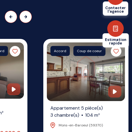
Contacter
l'agence
Estimation
rapide
ord
Accord
Coup de coeur
Appartement 5 pièce(s)
m²
3 chambre(s)
104 m²
Mons-en-Baroeul (59370)