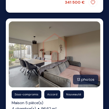
341 500 €
13 photos
Sous-compromis
Accord
Nouveauté
Maison 5 pièce(s)
4 chambre(s)
96.62 m²