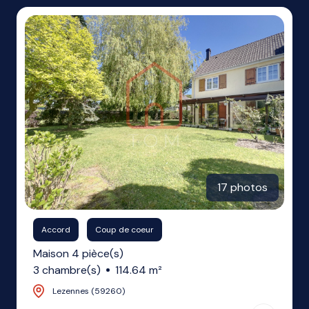
ME
CONTACTER
17 photos
Accord
Coup de coeur
Maison 4 pièce(s)
3 chambre(s)
114.64 m²
Lezennes (59260)