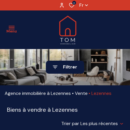
0
Fr
Menu
ESTIMATION
Filtrer
VENTE
LOCATION
Agence immobilière à Lezennes
Vente
Lezennes
VENDU
Biens à vendre à Lezennes
AGENCE
Trier par Les plus récentes
PARTENAIRES