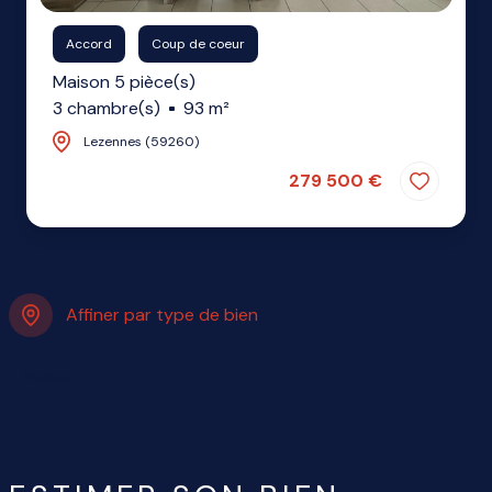
Accord
Coup de coeur
Maison 5 pièce(s)
3 chambre(s)
93 m²
Lezennes (59260)
279 500 €
Affiner par type de bien
Maison