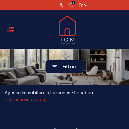
0
Fr
Menu
ESTIMATION
Filtrer
VENTE
LOCATION
Agence immobilière à Lezennes
Location
VENDU
Villeneuve d ascq
AGENCE
PARTENAIRES