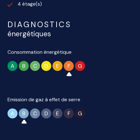
4 étage(s)
DIAGNOSTICS
énergétiques
Consommation énergétique
A
B
C
D
E
F
G
Emission de gaz à effet de serre
A
B
C
D
E
F
G