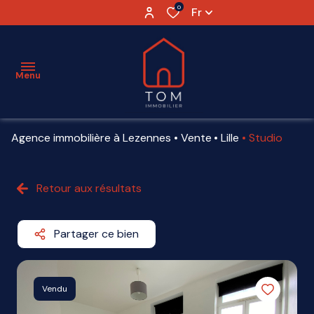
0
Fr
Menu
Agence immobilière à Lezennes
Vente
Lille
Studio
ESTIMATION
VENTE
Retour aux résultats
LOCATION
Partager ce bien
VENDU
AGENCE
Vendu
PARTENAIRES