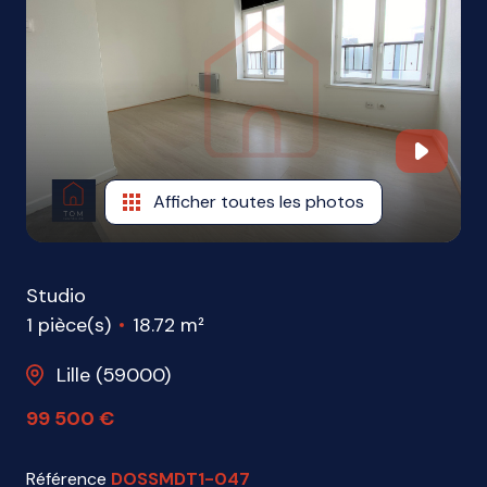
ME
CONTACTER
Afficher toutes les photos
Studio
1 pièce(s)
18.72 m²
Lille (59000)
99 500 €
Référence
DOSSMDT1-047