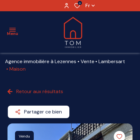
0
Fr
Menu
Agence immobilière à Lezennes
Vente
Lambersart
ESTIMATION
Maison
VENTE
Retour aux résultats
LOCATION
VENDU
Partager ce bien
AGENCE
PARTENAIRES
Vendu