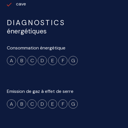
cave
DIAGNOSTICS
énergétiques
Consommation énergétique
A
B
C
D
E
F
G
Emission de gaz à effet de serre
A
B
C
D
E
F
G