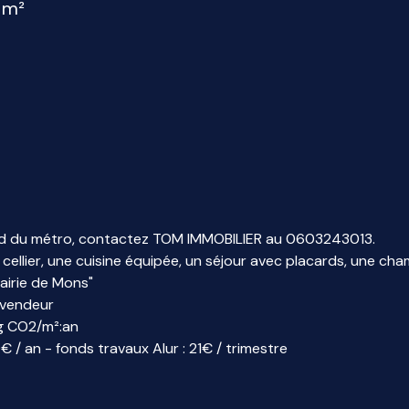
 m²
d du métro, contactez TOM IMMOBILIER au 0603243013.
lier, une cuisine équipée, un séjour avec placards, une cham
airie de Mons"
u vendeur
g CO2/m²:an
 / an - fonds travaux Alur : 21€ / trimestre