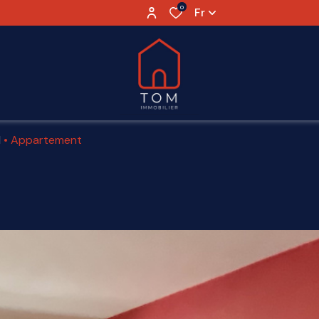
0
Fr
l
Appartement