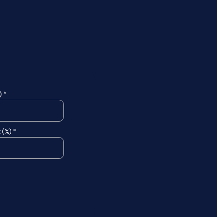
 *
 (%) *