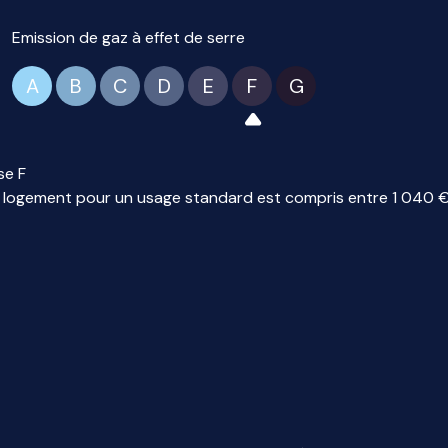
Emission de gaz à effet de serre
A
B
C
D
E
F
G
se F
logement pour un usage standard est compris entre 1 040 € e