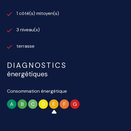
1 côté(s) mitoyen(s)
3 niveau(x)
terrasse
DIAGNOSTICS
énergétiques
Consommation énergétique
A
B
C
D
E
F
G