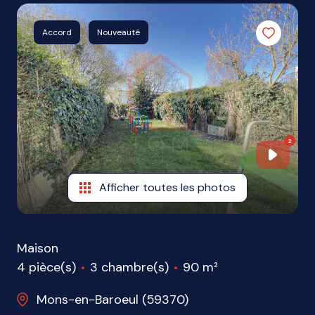
1
ME
Accord
Nouveauté
CONTACTER
2
2
Afficher toutes les photos
Maison
4 pièce(s)
3 chambre(s)
90 m²
Mons-en-Baroeul (59370)