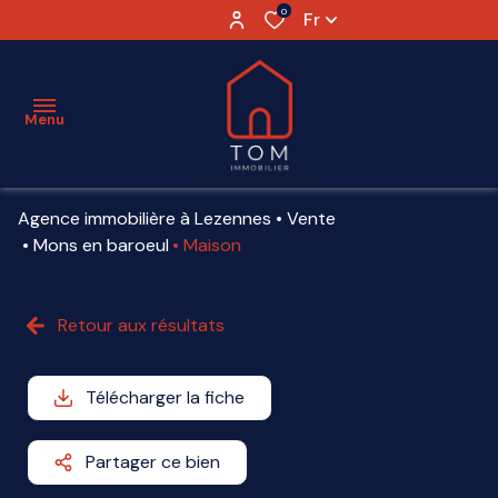
0
Fr
Menu
Agence immobilière à Lezennes
Vente
ESTIMATION
Mons en baroeul
Maison
VENTE
Retour aux résultats
LOCATION
VENDU
Télécharger la fiche
AGENCE
Partager ce bien
PARTENAIRES