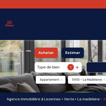
Menu
ESTIMATION
Acheter
Estimer
VENTE
Type de bien
1
Localisat
De l'ancien
LOCATION
Appartement
59110 - La Madeleine
VENDU
AGENCE
Agence immobilière à Lezennes
Vente
La madeleine
A
PARTENAIRES