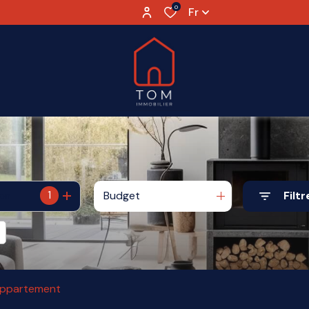
0
Fr
1
Budget
Filtr
ion
ppartement