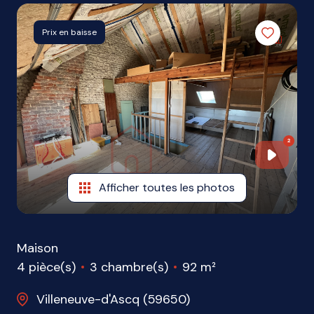
1
ME
Prix en baisse
CONTACTER
2
2
Afficher toutes les photos
Maison
4 pièce(s)
3 chambre(s)
92 m²
Villeneuve-d'Ascq (59650)