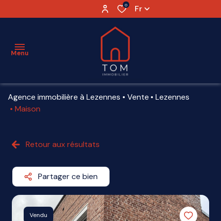
0
Fr
Menu
Agence immobilière à Lezennes
Vente
Lezennes
ESTIMATION
Maison
VENTE
Retour aux résultats
LOCATION
VENDU
Partager ce bien
AGENCE
PARTENAIRES
Vendu