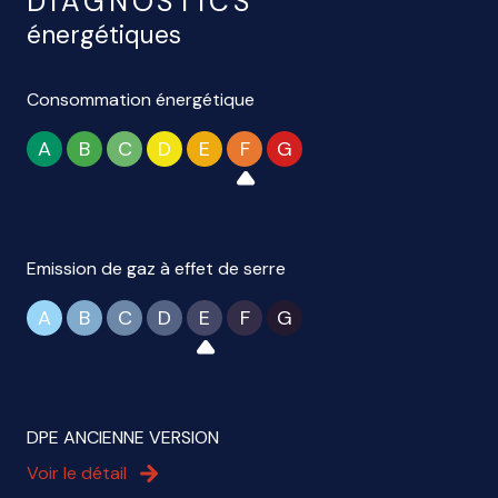
DIAGNOSTICS
énergétiques
Consommation énergétique
A
B
C
D
E
F
G
Emission de gaz à effet de serre
A
B
C
D
E
F
G
DPE ANCIENNE VERSION
Voir le détail