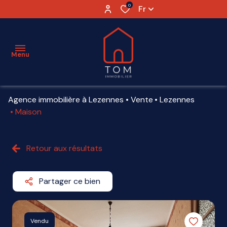
0
Fr
Menu
Agence immobilière à Lezennes
Vente
Lezennes
ESTIMATION
Maison
VENTE
Retour aux résultats
LOCATION
VENDU
Partager ce bien
AGENCE
PARTENAIRES
Vendu