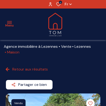
0
Fr
Menu
Agence immobilière à Lezennes
Vente
Lezennes
ESTIMATION
Maison
VENTE
Retour aux résultats
LOCATION
VENDU
Partager ce bien
AGENCE
PARTENAIRES
Vendu