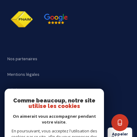
Nos partenaires
Mentions légales
Admin
Comme beaucoup, notre site
utilise les cookies
Nos honoraires
On aimerait vous accompagner pendant
Politique RGPD
votre visite.
En poursuivant, vous acceptez l'utilisation des
Appeler
cookies par ce site, afin de vous proposer des
Cookies