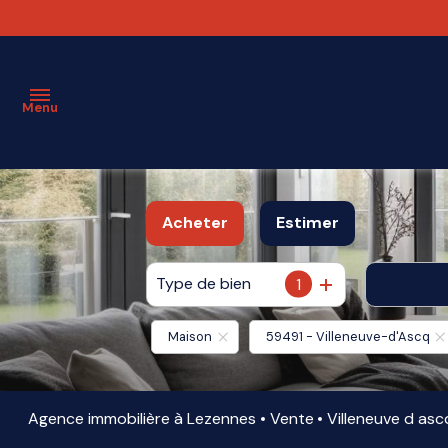
Menu
ESTIMATION
Acheter
Estimer
VENTE
Type de bien
1
Localisat
De l'ancien
LOCATION
Maison
59491 - Villeneuve-d'Ascq
VENDU
AGENCE
Agence immobilière à Lezennes
Vente
Villeneuve d asc
PARTENAIRES