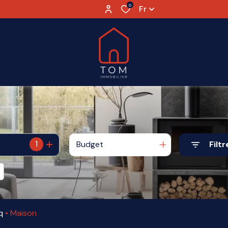
0
Fr
1
Budget
Filtr
ion
q
Maison