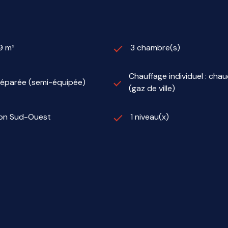
9 m²
3 chambre(s)
Chauffage individuel : chau
séparée (semi-équipée)
(gaz de ville)
ion Sud-Ouest
1 niveau(x)