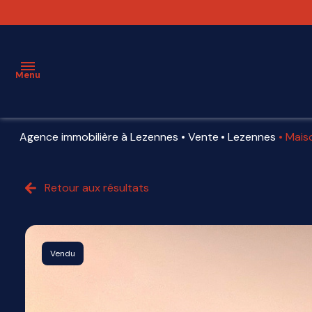
Menu
Agence immobilière à Lezennes
Vente
Lezennes
Mais
ESTIMATION
VENTE
Retour aux résultats
LOCATION
VENDU
Vendu
AGENCE
PARTENAIRES