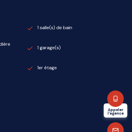
1 salle(s) de bain
dière
1 garage(s)
1er étage
Appeler
l'agence