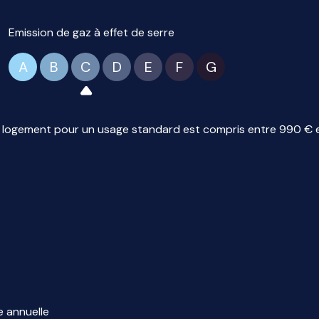
Emission de gaz à effet de serre
A
B
C
D
E
F
G
logement pour un usage standard est compris entre 990 € et 
e annuelle