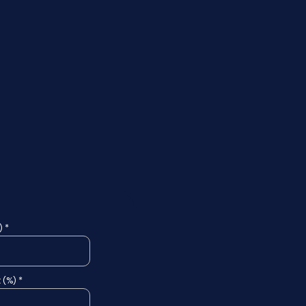
 *
 (%) *